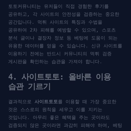
토토커뮤니티는 유저들이 직접 경험한 후기를
공유하고, 각 사이트의 안전성을 검증하는 중요한
공간입니다. 먹튀 사이트의 특징과 수법을
공유하여 2차 피해를 예방할 수 있으며, 스포츠
분석 글이나 결장자 정보 등 베팅에 도움이 되는
유용한 데이터를 얻을 수 있습니다. 신규 사이트를
이용하기 전에는 반드시 커뮤니티의 먹튀 검증
게시판을 확인하는 습관을 가져야 합니다.
4. 사이트토토: 올바른 이용
습관 기르기
결과적으로
사이트토토
를 이용할 때 가장 중요한
것은 스스로의 원칙을 세우고 이를 지키는
것입니다. 아무리 좋은 혜택을 주는 곳이라도
검증되지 않은 곳이라면 과감히 피해야 하며, 베팅