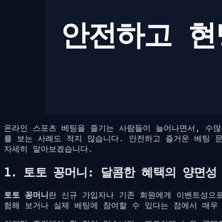
안전하고 현
온라인 스포츠 베팅을 즐기는 사람들이 늘어나면서, 수많
를 보는 사례도 적지 않습니다. 안전하고 즐거운 베팅 
자세히 알아보겠습니다.
1. 토토 꽁머니: 달콤한 혜택의 양면성
토토 꽁머니
란 신규 가입자나 기존 회원에게 이벤트성으
험해 보거나 실제 베팅에 참여할 수 있다는 점에서 매우