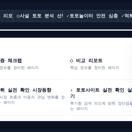
 리포트
○
사설 토토 분석 선택기준
✓
토토놀이터 안전 심층가이
✓
먹
검증 체크랩
○ 비교 리포트
정보를 정리한 페이지
핵심 정보를 정리한 페이지
먹튀 실전 확인 시장동향
› 토토사이트 실전 확인 
기
시장 흐름과 이용자 관심 변화를 정
는 페이지
후기형 검색 의도에 맞춰 장단점
는 페이지