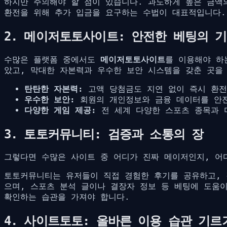
하지만 주의해야 할 점이 있습니다. 과도하게 높은 금액
환전을 위해 추가 입금을 요구하는 수법이 대표적입니다.
2. 메이저토토사이트: 안전한 베팅의 
수많은 플랫폼 중에서도
메이저토토사이트
를 이용해야 하
았고, 막대한 자본력과 우수한 보안 시스템을 갖춘 곳을
탄탄한 자본력:
고액 당첨금도 지연 없이 즉시 환전
우수한 보안:
회원의 개인정보와 금융 데이터를 안
다양한 게임 제공:
전 세계 다양한 스포츠 종목과 
3. 토토커뮤니티: 검증과 소통의 장
그렇다면 수많은 사이트 중 어디가 진짜 메이저인지, 어
토토커뮤니티는 유저들이 직접 경험한 후기를 공유하고, 
으며, 스포츠 분석 글이나 결장자 정보 등 베팅에 도움
확인하는 습관을 가져야 합니다.
4. 사이트토토: 올바른 이용 습관 기르