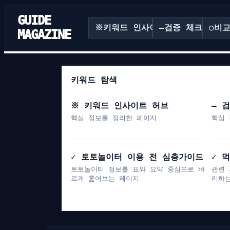
GUIDE
※
키워드 인사이트
–
검증 체크랩
○
비교
MAGAZINE
키워드 탐색
※ 키워드 인사이트 허브
– 
핵심 정보를 정리한 페이지
핵심 
✓ 토토놀이터 이용 전 심층가이드
✓ 
토토놀이터 정보를 표와 요약 중심으로 빠
관련 
르게 훑어보는 페이지
리하