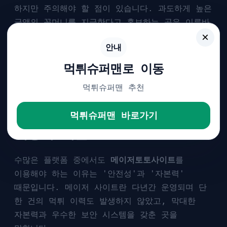
하지만 주의해야 할 점이 있습니다. 과도하게 높은
금액의 꽁머니를 지급한다고 홍보하는 곳은 이른바
×
'먹튀(사기)' 사이트일 확률이 높습니다.
안내
꽁머니로 수익을 내더라도 환전을 위해 추가
입금을 요구하는 수법이 대표적입니다. 따라서
먹튀슈퍼맨로 이동
꽁머니 혜택을 이용할 때는 해당 사이트가 믿을 수
먹튀슈퍼맨 추천
있는 곳인지 반드시 사전 검증을 거쳐야 합니다.
2. 메이저토토사이트: 안전한
먹튀슈퍼맨 바로가기
베팅의 기준
수많은 플랫폼 중에서도
메이저토토사이트
를
이용해야 하는 이유는 '안전성'과 '자본력'
때문입니다. 메이저 사이트란 다년간 운영되며 단
한 건의 먹튀 이력도 발생하지 않았고, 막대한
자본력과 우수한 보안 시스템을 갖춘 곳을