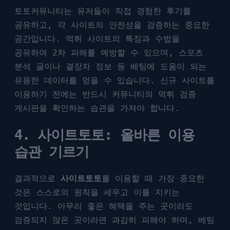
토토커뮤니티는 유저들이 직접 경험한 후기를
공유하고, 각 사이트의 안전성을 검증하는 중요한
공간입니다. 먹튀 사이트의 특징과 수법을
공유하여 2차 피해를 예방할 수 있으며, 스포츠
분석 글이나 결장자 정보 등 베팅에 도움이 되는
유용한 데이터를 얻을 수 있습니다. 신규 사이트를
이용하기 전에는 반드시 커뮤니티의 먹튀 검증
게시판을 확인하는 습관을 가져야 합니다.
4. 사이트토토: 올바른 이용
습관 기르기
결과적으로
사이트토토
를 이용할 때 가장 중요한
것은 스스로의 원칙을 세우고 이를 지키는
것입니다. 아무리 좋은 혜택을 주는 곳이라도
검증되지 않은 곳이라면 과감히 피해야 하며, 베팅