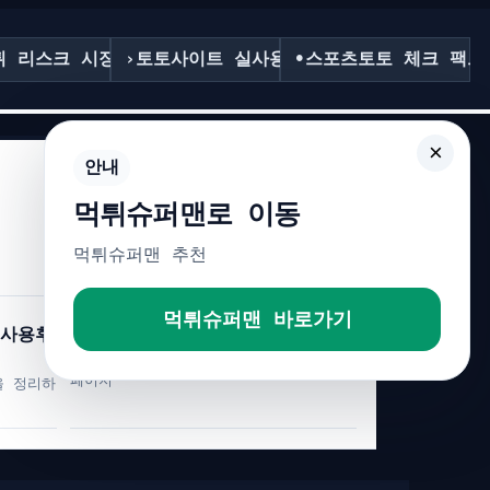
드
튀 리스크 시장동향
›
토토사이트 실사용후기
•
스포츠토토 체크 팩트
×
안내
먹튀슈퍼맨로 이동
○ 사설 토토 핵심 판단 선택기준
사설 토토 관련 핵심 기준을 짧게 비교하
먹튀슈퍼맨 추천
고 확인하는 페이지
먹튀슈퍼맨 바로가기
실사용후
• 스포츠토토 이용 전 팩트체크
과장된 정보와 실제 확인 기준을 구분하는
페이지
을 정리하