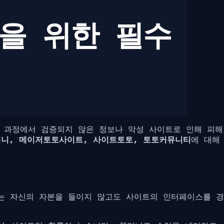
을 위한 필수
 과정에서 검증되지 않은 정보나 악성 사이트로 인해 피해
머니, 메이저토토사이트, 사이트토토, 토토커뮤니티
에 대해
는 자신의 자본을 들이지 않고도 사이트의 인터페이스를 경