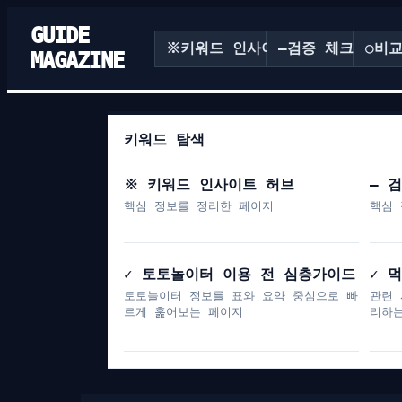
GUIDE
※
키워드 인사이트
–
검증 체크랩
○
비교
MAGAZINE
키워드 탐색
※ 키워드 인사이트 허브
– 
핵심 정보를 정리한 페이지
핵심 
✓ 토토놀이터 이용 전 심층가이드
✓ 
토토놀이터 정보를 표와 요약 중심으로 빠
관련 
르게 훑어보는 페이지
리하