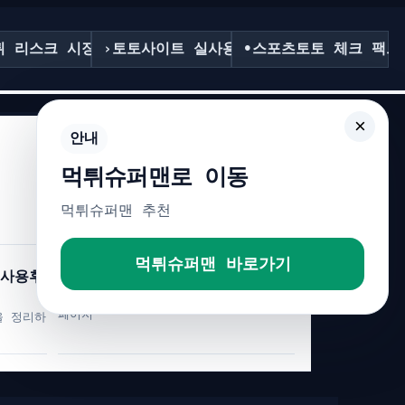
드
튀 리스크 시장동향
›
토토사이트 실사용후기
•
스포츠토토 체크 팩트
×
안내
먹튀슈퍼맨로 이동
○ 사설 토토 핵심 판단 선택기준
사설 토토 관련 핵심 기준을 짧게 비교하
먹튀슈퍼맨 추천
고 확인하는 페이지
먹튀슈퍼맨 바로가기
실사용후
• 스포츠토토 이용 전 팩트체크
과장된 정보와 실제 확인 기준을 구분하는
페이지
을 정리하