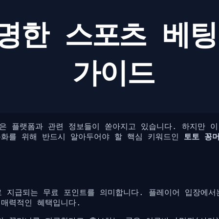
명한 스포츠 베팅
가이드
은 플랫폼과 관련 정보들이 쏟아지고 있습니다. 하지만 이
문화를 위해 반드시 알아두어야 할 핵심 키워드인
토토 꽁
로 지급되는 무료 포인트를 의미합니다. 플레이어 입장에서
 매력적인 혜택입니다.