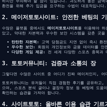
하지만 주의해야 할 점이 있습니다. 과도하게 높은 금액
환전을 위해 추가 입금을 요구하는 수법이 대표적입니다.
2. 메이저토토사이트: 안전한 베팅의 
수많은 플랫폼 중에서도
메이저토토사이트
를 이용해야 하
았고, 막대한 자본력과 우수한 보안 시스템을 갖춘 곳을
탄탄한 자본력:
고액 당첨금도 지연 없이 즉시 환전
우수한 보안:
회원의 개인정보와 금융 데이터를 안
다양한 게임 제공:
전 세계 다양한 스포츠 종목과 
3. 토토커뮤니티: 검증과 소통의 장
그렇다면 수많은 사이트 중 어디가 진짜 메이저인지, 어
토토커뮤니티는 유저들이 직접 경험한 후기를 공유하고, 
으며, 스포츠 분석 글이나 결장자 정보 등 베팅에 도움
확인하는 습관을 가져야 합니다.
4. 사이트토토: 올바른 이용 습관 기르