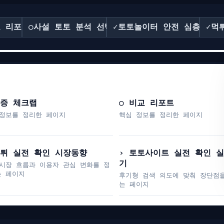
 리포트
○
사설 토토 분석 선택기준
✓
토토놀이터 안전 심층가이
✓
먹
검증 체크랩
○ 비교 리포트
정보를 정리한 페이지
핵심 정보를 정리한 페이지
먹튀 실전 확인 시장동향
› 토토사이트 실전 확인 
기
시장 흐름과 이용자 관심 변화를 정
는 페이지
후기형 검색 의도에 맞춰 장단점
는 페이지