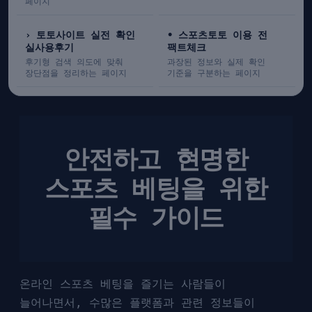
페이지
› 토토사이트 실전 확인
• 스포츠토토 이용 전
실사용후기
팩트체크
후기형 검색 의도에 맞춰
과장된 정보와 실제 확인
장단점을 정리하는 페이지
기준을 구분하는 페이지
안전하고 현명한
스포츠 베팅을 위한
필수 가이드
온라인 스포츠 베팅을 즐기는 사람들이
늘어나면서, 수많은 플랫폼과 관련 정보들이