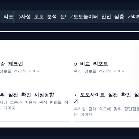
 리포트
○
사설 토토 분석 선택기준
✓
토토놀이터 안전 심층가이
✓
먹
검증 체크랩
○ 비교 리포트
정보를 정리한 페이지
핵심 정보를 정리한 페이지
먹튀 실전 확인 시장동향
› 토토사이트 실전 확인 
기
시장 흐름과 이용자 관심 변화를 정
는 페이지
후기형 검색 의도에 맞춰 장단점
는 페이지