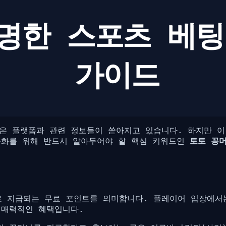
명한 스포츠 베팅
가이드
은 플랫폼과 관련 정보들이 쏟아지고 있습니다. 하지만 이
문화를 위해 반드시 알아두어야 할 핵심 키워드인
토토 꽁
로 지급되는 무료 포인트를 의미합니다. 플레이어 입장에서
 매력적인 혜택입니다.