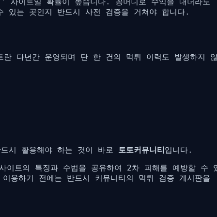
)' 사이트일 확률이 높습니다. 꽁머니로 수익을 내더라도
수 있는 곳인지 반드시 사전 검증을 거쳐야 합니다.
트란 다년간 운영되며 단 한 건의 먹튀 이력도 발생하지 
반드시 활용해야 하는 것이 바로
토토커뮤니티
입니다.
사이트의 특징과 수법을 공유하여 2차 피해를 예방할 수 
를 이용하기 전에는 반드시 커뮤니티의 먹튀 검증 게시판을