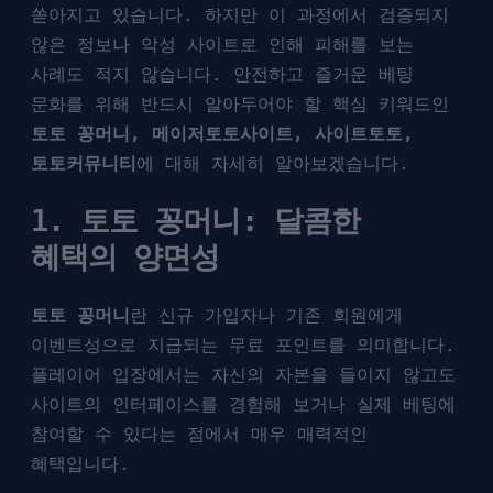
쏟아지고 있습니다. 하지만 이 과정에서 검증되지
않은 정보나 악성 사이트로 인해 피해를 보는
사례도 적지 않습니다. 안전하고 즐거운 베팅
문화를 위해 반드시 알아두어야 할 핵심 키워드인
토토 꽁머니, 메이저토토사이트, 사이트토토,
토토커뮤니티
에 대해 자세히 알아보겠습니다.
1. 토토 꽁머니: 달콤한
혜택의 양면성
토토 꽁머니
란 신규 가입자나 기존 회원에게
이벤트성으로 지급되는 무료 포인트를 의미합니다.
플레이어 입장에서는 자신의 자본을 들이지 않고도
사이트의 인터페이스를 경험해 보거나 실제 베팅에
참여할 수 있다는 점에서 매우 매력적인
혜택입니다.