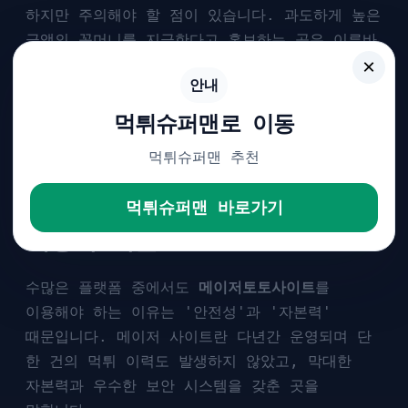
하지만 주의해야 할 점이 있습니다. 과도하게 높은
금액의 꽁머니를 지급한다고 홍보하는 곳은 이른바
×
'먹튀(사기)' 사이트일 확률이 높습니다.
안내
꽁머니로 수익을 내더라도 환전을 위해 추가
입금을 요구하는 수법이 대표적입니다. 따라서
먹튀슈퍼맨로 이동
꽁머니 혜택을 이용할 때는 해당 사이트가 믿을 수
먹튀슈퍼맨 추천
있는 곳인지 반드시 사전 검증을 거쳐야 합니다.
2. 메이저토토사이트: 안전한
먹튀슈퍼맨 바로가기
베팅의 기준
수많은 플랫폼 중에서도
메이저토토사이트
를
이용해야 하는 이유는 '안전성'과 '자본력'
때문입니다. 메이저 사이트란 다년간 운영되며 단
한 건의 먹튀 이력도 발생하지 않았고, 막대한
자본력과 우수한 보안 시스템을 갖춘 곳을