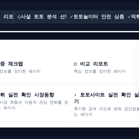
 리포트
○
사설 토토 분석 선택기준
✓
토토놀이터 안전 심층가이
✓
먹
검증 체크랩
○ 비교 리포트
정보를 정리한 페이지
핵심 정보를 정리한 페이지
먹튀 실전 확인 시장동향
› 토토사이트 실전 확인 
기
시장 흐름과 이용자 관심 변화를 정
는 페이지
후기형 검색 의도에 맞춰 장단점
는 페이지