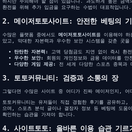
하지만 주의해야 할 점이 있습니다. 과도하게 높은 금액
환전을 위해 추가 입금을 요구하는 수법이 대표적입니다.
2. 메이저토토사이트: 안전한 베팅의 
수많은 플랫폼 중에서도
메이저토토사이트
를 이용해야 하
았고, 막대한 자본력과 우수한 보안 시스템을 갖춘 곳을
탄탄한 자본력:
고액 당첨금도 지연 없이 즉시 환전
우수한 보안:
회원의 개인정보와 금융 데이터를 안
다양한 게임 제공:
전 세계 다양한 스포츠 종목과 
3. 토토커뮤니티: 검증과 소통의 장
그렇다면 수많은 사이트 중 어디가 진짜 메이저인지, 어
토토커뮤니티는 유저들이 직접 경험한 후기를 공유하고, 
으며, 스포츠 분석 글이나 결장자 정보 등 베팅에 도움
확인하는 습관을 가져야 합니다.
4. 사이트토토: 올바른 이용 습관 기르