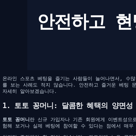
안전하고 현
온라인 스포츠 베팅을 즐기는 사람들이 늘어나면서, 수많
를 보는 사례도 적지 않습니다. 안전하고 즐거운 베팅 
자세히 알아보겠습니다.
1. 토토 꽁머니: 달콤한 혜택의 양면성
토토 꽁머니
란 신규 가입자나 기존 회원에게 이벤트성으
험해 보거나 실제 베팅에 참여할 수 있다는 점에서 매우