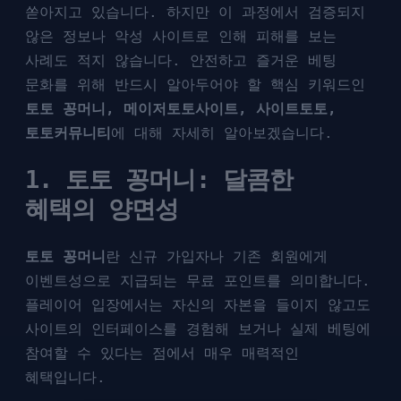
쏟아지고 있습니다. 하지만 이 과정에서 검증되지
않은 정보나 악성 사이트로 인해 피해를 보는
사례도 적지 않습니다. 안전하고 즐거운 베팅
문화를 위해 반드시 알아두어야 할 핵심 키워드인
토토 꽁머니, 메이저토토사이트, 사이트토토,
토토커뮤니티
에 대해 자세히 알아보겠습니다.
1. 토토 꽁머니: 달콤한
혜택의 양면성
토토 꽁머니
란 신규 가입자나 기존 회원에게
이벤트성으로 지급되는 무료 포인트를 의미합니다.
플레이어 입장에서는 자신의 자본을 들이지 않고도
사이트의 인터페이스를 경험해 보거나 실제 베팅에
참여할 수 있다는 점에서 매우 매력적인
혜택입니다.