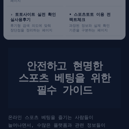
페이지
› 토토사이트 실전 확인
• 스포츠토토 이용 전
실사용후기
팩트체크
후기형 검색 의도에 맞춰
과장된 정보와 실제 확인
장단점을 정리하는 페이지
기준을 구분하는 페이지
안전하고 현명한
스포츠 베팅을 위한
필수 가이드
온라인 스포츠 베팅을 즐기는 사람들이
늘어나면서, 수많은 플랫폼과 관련 정보들이