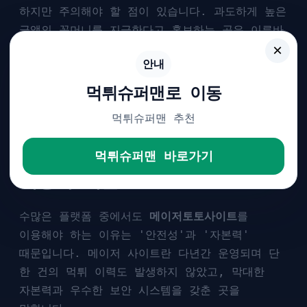
하지만 주의해야 할 점이 있습니다. 과도하게 높은
금액의 꽁머니를 지급한다고 홍보하는 곳은 이른바
×
'먹튀(사기)' 사이트일 확률이 높습니다.
안내
꽁머니로 수익을 내더라도 환전을 위해 추가
입금을 요구하는 수법이 대표적입니다. 따라서
먹튀슈퍼맨로 이동
꽁머니 혜택을 이용할 때는 해당 사이트가 믿을 수
먹튀슈퍼맨 추천
있는 곳인지 반드시 사전 검증을 거쳐야 합니다.
2. 메이저토토사이트: 안전한
먹튀슈퍼맨 바로가기
베팅의 기준
수많은 플랫폼 중에서도
메이저토토사이트
를
이용해야 하는 이유는 '안전성'과 '자본력'
때문입니다. 메이저 사이트란 다년간 운영되며 단
한 건의 먹튀 이력도 발생하지 않았고, 막대한
자본력과 우수한 보안 시스템을 갖춘 곳을