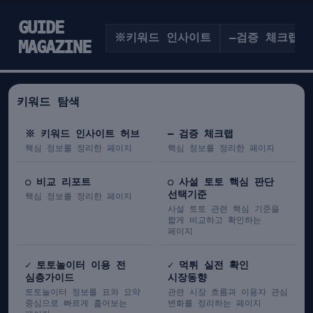
GUIDE
※
키워드 인사이트
–
검증 체크랩
MAGAZINE
키워드 탐색
※ 키워드 인사이트 허브
– 검증 체크랩
핵심 정보를 정리한 페이지
핵심 정보를 정리한 페이지
○ 비교 리포트
○ 사설 토토 핵심 판단
선택기준
핵심 정보를 정리한 페이지
사설 토토 관련 핵심 기준을
짧게 비교하고 확인하는
페이지
✓ 토토놀이터 이용 전
✓ 먹튀 실전 확인
심층가이드
시장동향
토토놀이터 정보를 표와 요약
관련 시장 흐름과 이용자 관심
중심으로 빠르게 훑어보는
변화를 정리하는 페이지