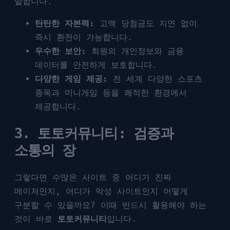
말합니다.
탄탄한 자본력:
고액 당첨금도 지연 없이
즉시 환전이 가능합니다.
우수한 보안:
회원의 개인정보와 금융
데이터를 안전하게 보호합니다.
다양한 게임 제공:
전 세계 다양한 스포츠
종목과 미니게임 등을 쾌적한 환경에서
제공합니다.
3. 토토커뮤니티: 검증과
소통의 장
그렇다면 수많은 사이트 중 어디가 진짜
메이저인지, 어디가 악성 사이트인지 어떻게
구분할 수 있을까요? 이때 반드시 활용해야 하는
것이 바로
토토커뮤니티
입니다.