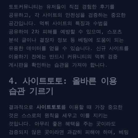
토토커뮤니티는 유저들이 직접 경험한 후기를
공유하고, 각 사이트의 안전성을 검증하는 중요한
공간입니다. 먹튀 사이트의 특징과 수법을
공유하여 2차 피해를 예방할 수 있으며, 스포츠
분석 글이나 결장자 정보 등 베팅에 도움이 되는
유용한 데이터를 얻을 수 있습니다. 신규 사이트를
이용하기 전에는 반드시 커뮤니티의 먹튀 검증
게시판을 확인하는 습관을 가져야 합니다.
4. 사이트토토: 올바른 이용
습관 기르기
결과적으로
사이트토토
를 이용할 때 가장 중요한
것은 스스로의 원칙을 세우고 이를 지키는
것입니다. 아무리 좋은 혜택을 주는 곳이라도
검증되지 않은 곳이라면 과감히 피해야 하며, 베팅